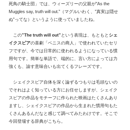
死鳥の騎士団」では、ウィーズリーの父親が”As the
Muggles say, truth will out.”（マグルいわく、”真実は隠せ
ぬ”ってな）というように使っていましたね。
この
”The truth will out”
という表現は、もともと
シェ
イクスピア
の喜劇「ベニスの商人」で使われていたセリ
フですが、今では日常的に使われるようになっている慣
用句です。簡単な単語で、端的に、言い方によっては力
強くも、諭す意味合いも出てくるフレーズです。
シェイクスピア自体を深く論ずるつもりは毛頭ないの
でそれはよく知っている方にお任せしますが、シェイク
スピアの作品をモチーフに作られた映画はたくさんあり
ますし、シェイクスピアの作品から生まれた慣用句もた
くさんあるんだなと感じて調べてみたわけです。そこで
今回登場する辞典がこちら。