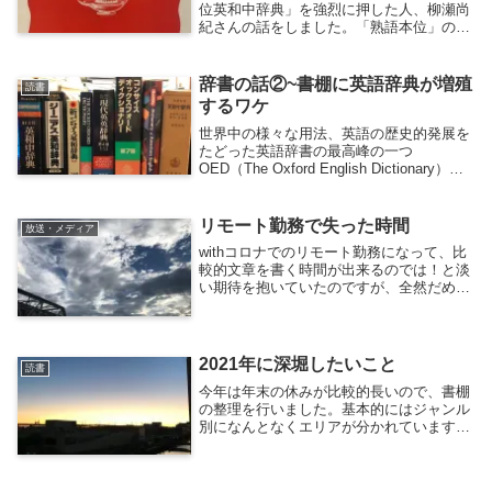
位英和中辞典」を強烈に押した人、柳瀬尚
紀さんの話をしました。「熟語本位」の辞
書そのものにも大変興味を持ち、古本屋で
２冊手に入れたと書きましたが、激オシし
た柳瀬尚紀さん自身にも興味を持ち、他の
辞書の話②~書棚に英語辞典が増殖
読書
著作にも触れ...
するワケ
世界中の様々な用法、英語の歴史的発展を
たどった英語辞書の最高峰の一つ
OED（The Oxford English Dictionary）は
本編20巻、補遺3巻という圧巻、学術研究
にはうってつけ。欲しいのはヤマヤマです
が、さすがに置き場に困る...
リモート勤務で失った時間
放送・メディア
withコロナでのリモート勤務になって、比
較的文章を書く時間が出来るのでは！と淡
い期待を抱いていたのですが、全然だめで
した。このnoteも何か月ぶりの投稿になっ
てしまいました。横浜から勤務地の赤坂ま
で通勤時間はdoor to doorで１時...
2021年に深堀したいこと
読書
今年は年末の休みが比較的長いので、書棚
の整理を行いました。基本的にはジャンル
別になんとなくエリアが分かれています。
何かの調べもので引っ張り出した後、ぽい
って積んでおくとあとで本を探すときに大
変なことになるからです。 そんなことの