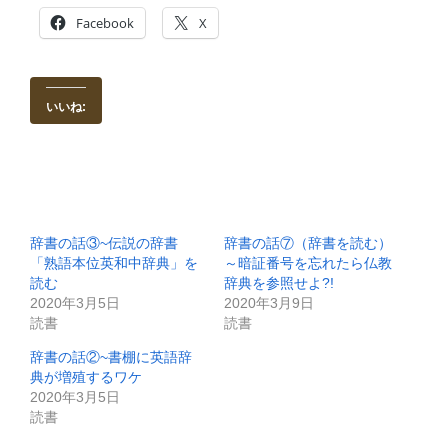
Facebook
X
いいね:
辞書の話③~伝説の辞書
辞書の話⑦（辞書を読む）
「熟語本位英和中辞典」を
～暗証番号を忘れたら仏教
読む
辞典を参照せよ?!
2020年3月5日
2020年3月9日
読書
読書
辞書の話②~書棚に英語辞
典が増殖するワケ
2020年3月5日
読書