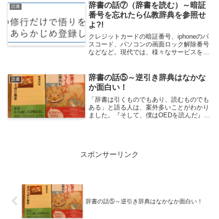
ないように時...
辞書の話⑦（辞書を読む）～暗証
読書
番号を忘れたら仏教辞典を参照せ
よ?!
クレジットカードの暗証番号、iphoneのパ
スコード、パソコンの画面ロック解除番号
などなど。現代では、様々なサービスを享
受するのにパスワード、暗証番号を要求さ
れることが多くなりました。もちろん指紋
認証や虹彩認証など暗証番号なしにログイ
辞書の話⑤～逆引き辞典はなかな
読書
ンでき...
か面白い！
「辞書は引くものでもあり、読むものでも
ある」と語る人は、案外多いことがわかり
ました。『そして、僕はOEDを読んだ』の
アモン・シェイさん、『フィネガンズ・ウ
ェイク』や『ユリシーズ』などの独特な翻
訳を手掛けた柳瀬尚紀さん、三省堂で長き
にわたって...
スポンサーリンク
辞書の話⑤～逆引き辞典はなかなか面白い！