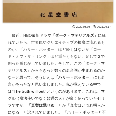
2020.03.08
2021.09.17
最近、HBO最新ドラマ
「ダーク・マテリアルズ」
に触
れていたら、世界観やクリエイティブの根底に流れるも
のが、「ハリー・ポッター」ほど軽くはないが「ロー
ド・オブ・ザ・リング」ほど重たくもない、足して２で
割った感じがしていました。そして、この「ダーク・マ
テリアルズ」からもきっと数々の名台詞が生まれるのか
なーと思って、そういえば
「ハリー・ポッター」
にも名
言があったなと思い出しました。私が覚えている中で
は
”The truth will out”
というのがあります。これは、マ
グル（魔法使いでなく普通の人）が良く使っていたセリ
フですが、
「真実は隠せぬ」
とか「真実はいづれ明らか
になる」と訳されていました。 「ハリー・ポッターと不